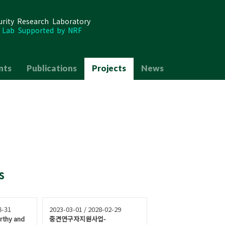
urity Research Laboratory
h Lab Supported by NRF
Skip to content
nts
Publications
Projects
News
s
8-31
2023-03-01 / 2028-02-29
rthy and
중견연구자지원사업-