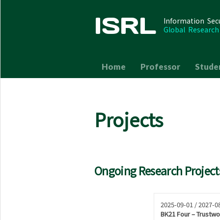
ISRL
Information Sec
Global Researc
Home
Professor
Stude
Projects
Ongoing Research Project
2025-09-01 / 2027-0
BK21 Four – Trustwo