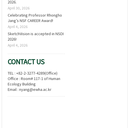
2026.
April 30, 2026
Celebrating Professor Rhongho
Jang’s NSF CAREER Award!
April 4, 2026
SketchVision is accepted in NSDI
2026!
April 4, 2026
CONTACT US
TEL : +82-2-3277-4289(Office)
Office : Room# 117-1 of Human
Ecology Building
Email : nyang@ewha.ac.kr